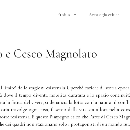
Profilo
Antologia critica
o e Cesco Magnolato
 limite’ delle stagioni esistenziali, perché cariche di storia epoca
tà dove il tempo diventa mobilità duratura e lo spazio continuità
a fatica del vivere, si denuncia la lotta con la natura, il confli
storia travolge ogni cosa, il senso della vita sta allora nella co
porre resistenza. E questo l’impegno etico che l’arte di Cesco Mag
e dei quadri non stazionano solo i protagonisti di un mondo rurale