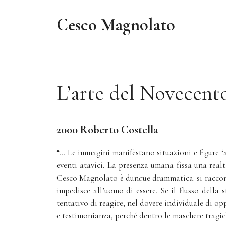
Vai
al
Cesco Magnolato
contenuto
L’arte del Novecent
2000 Roberto Costella
“… Le immagini manifestano situazioni e figure ‘al
eventi atavici. La presenza umana fissa una real
Cesco Magnolato è dunque drammatica: si racconta l
impedisce all’uomo di essere. Se il flusso della 
tentativo di reagire, nel dovere individuale di op
e testimonianza, perché dentro le maschere tragich